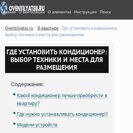
Главная
О вентиляции
О элементах
Инструкции
Поиск
Oventilyatsii.ru
В квартире
Где установить кондиционер:
выбор техники и места для размещения
ГДЕ УСТАНОВИТЬ КОНДИЦИОНЕР:
ВЫБОР ТЕХНИКИ И МЕСТА ДЛЯ
РАЗМЕЩЕНИЯ
Содержание:
Какой кондиционер лучше приобрести в
квартиру?
Где нужно устанавливать кондиционер?
Модели устройств