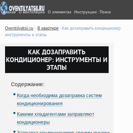
Главная
О вентиляции
О элементах
Инструкции
Поиск
Oventilyatsii.ru
В квартире
Как дозаправить кондиционер:
инструменты и этапы
КАК ДОЗАПРАВИТЬ
КОНДИЦИОНЕР: ИНСТРУМЕНТЫ И
ЭТАПЫ
Содержание:
Когда необходима дозаправка систем
кондиционирования
Какими хладагентами заправляют
кондиционеры
Заправка кондиционеров своими руками