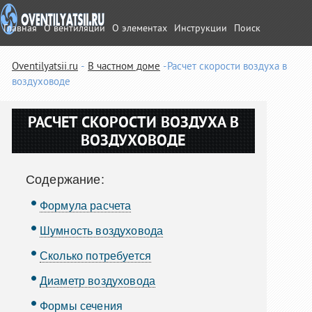
Главная
О вентиляции
О элементах
Инструкции
Поиск
Oventilyatsii.ru
В частном доме
Расчет скорости воздуха в
воздуховоде
РАСЧЕТ СКОРОСТИ ВОЗДУХА В
ВОЗДУХОВОДЕ
Содержание:
Формула расчета
Шумность воздуховода
Сколько потребуется
Диаметр воздуховода
Формы сечения