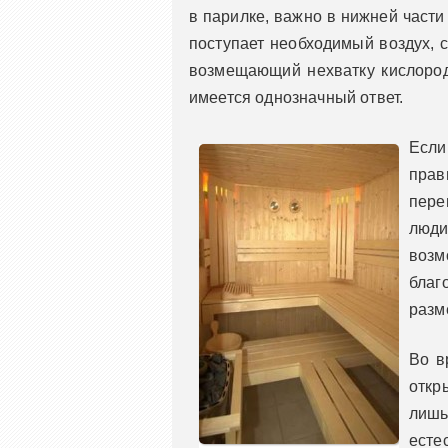
в парилке, важно в нижней части
поступает необходимый воздух,
возмещающий нехватку кислород
имеется однозначный ответ.
Если
прав
пере
люди
возм
благ
разм
Во в
откр
лишь
есте