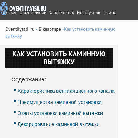
Главная
О вентиляции
О элементах
Инструкции
Поиск
Oventilyatsii.ru
В квартире
Как установить каминную
вытяжку
КАК УСТАНОВИТЬ КАМИННУЮ
ВЫТЯЖКУ
Содержание:
Характеристика вентиляционного канала
Преимущества каминной установки
Этапы установки каминной вытяжки
Декорирование каминной вытяжки