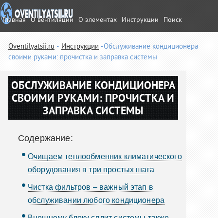
Главная
О вентиляции
О элементах
Инструкции
Поиск
Oventilyatsii.ru
Инструкции
Обслуживание кондиционера
своими руками: прочистка и заправка системы
ОБСЛУЖИВАНИЕ КОНДИЦИОНЕРА
СВОИМИ РУКАМИ: ПРОЧИСТКА И
ЗАПРАВКА СИСТЕМЫ
Содержание:
Очищаем теплообменник климатического
оборудования в три простых шага
Чистка фильтров – важный этап в
обслуживании любого кондиционера
Внешнему блоку сплит системы также