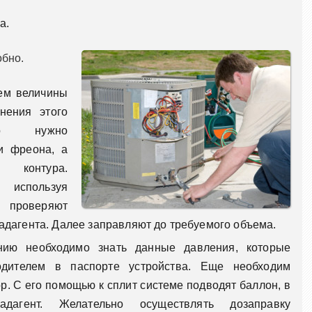
а.
бно.
ем величины
нения этого
ьно нужно
и фреона, а
и контура.
используя
проверяют
адагента. Далее заправляют до требуемого объема.
нию необходимо знать данные давления, которые
одителем в паспорте устройства. Еще необходим
р. С его помощью к сплит системе подводят баллон, в
адагент. Желательно осуществлять дозаправку