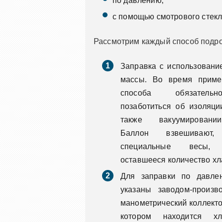
по давлению;
с помощью смотрового стекл
Рассмотрим каждый способ подро
Заправка с использовани
массы. Во время приме
способа обязател
позаботиться об изоляци
также вакуумировани
Баллон взвешивают, 
специальные весы, 
оставшееся количество хл
Для заправки по давле
указаны заводом-произв
манометрический коллекто
котором находится хл